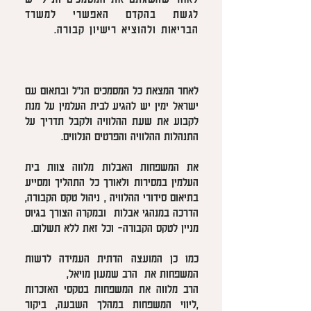
לגשת בהקדם האפשרי למשרד
הבריאות ולהוציא רישיון קבורה.
לאחר המצאת כל המסמכים הנ"ל ובתאום עם
ישראל ימין יש להגיע לבית העלמין על מנת
לקבוע את שעת ההלוויה ולקבל תדריך על
התנהלות ההלוויה והפרטים הנלווים.
את המשפחות האבלות מלווה צוות בית
העלמין במסירות ולאורך כל התהליך ומסייע
בתיאום סידורי ההלוויה , ניהול טקס הקבורה,
הדרכה במנהגי אבלות ובמקרה הצורך בגיוס
מניין לטקס הקבורה- וכל זאת ללא תשלום.
כמו כן המועצה הדתית העמידה לרשות
המשפחות את הרב שמעון מויאל,
הרב מלווה את המשפחות בטקסי האזכרות
,ליווי המשפחות במהלך השבעה, ביקור