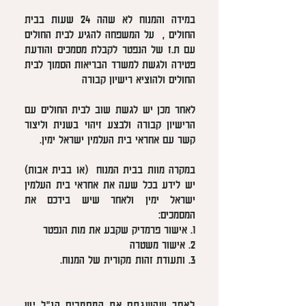
במידה והמנוח לא שהה 24 שעות בבית
החולים , על המשפחה להגיע לבית החולים
עם ת.ז של הנפטר לקבלת מסמכים והודעת
פטירה ולגשת למשרד הבריאות הסמוך לבית
החולים ולהוציא רישיון קבורה
לאחר מכן יש לגשת שוב לבית החולים עם
הרישיון קבורה ולבצע זיהוי בשנית וליצור
קשר עם אחראי בית העלמין ישראל ימין.
במקרה מוות בבית המנוח (או בבית אבות)
יש לידע בכל שעה את אחראי בית העלמין
ישראל ימין ולאחר שיש בידכם את
המסמכים:
1. אישור פרמדיק שקבע את מות הנפטר
2. אישור משטרה
3. ותעודת זהות מקורית של המנוח.
לאחר שהשגתם את המסמכים הנ"ל יש