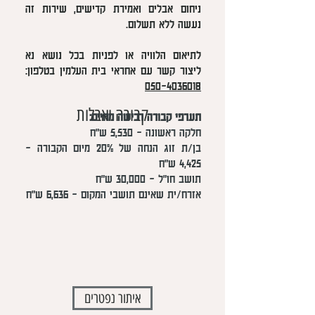
ניחום אבלים ואמירת קדישים, שירות זה
נעשה ללא תשלום.
לתיאום הלוויה או לפניות בכל נושא נא
ליצור קשר עם אחראי בית העלמין בטלפון:
050-4036018
קבורה ואבלות
תערפי קבורה רכישה מחיים:
חלקה ראשונה - 5,530 ש"ח
בן/ת זוג הנחה של 20% מיום הקבורה -
4,425 ש"ח
תושב חו"ל - 30,000 ש"ח
אזרח/ית שאינם תושבי המקום - 6,636 ש"ח
איתור נפטרים