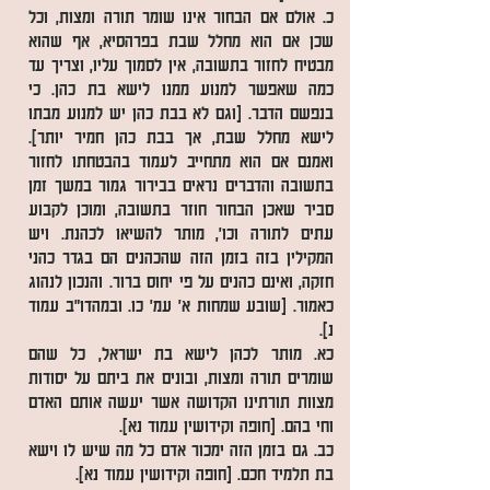
כ. אולם אם הבחור אינו שומר תורה ומצות, וכל
שכן אם הוא מחלל שבת בפרהסיא, אף שהוא
מבטיח לחזור בתשובה, אין לסמוך עליו, וצריך עד
כמה שאפשר למנוע ממנו לישא בת כהן. כי
בנפשם הדבר. [וגם לא בבת כהן יש למנוע מבתו
לישא מחלל שבת, אך בבת כהן חמיר יותר].
ואמנם אם הוא מתחייב לעמוד בהבטחתו לחזור
בתשובה והדברים נראים בבירור גמור במשך זמן
סביר שאכן הבחור חוזר בתשובה, ומוכן לקבוע
עתים לתורה וכו', מותר להשיאו לכהנת. ויש
המקילין בזה בזמן הזה שהכהנים הם בגדר כהני
חזקה, ואינם כהנים על פי יחוס ברור. והנכון לנהוג
כאמור. [שובע שמחות א' עמ' כו. ובמהדו"ב עמוד
נ].
כא. מותר לכהן לישא בת ישראל, כל שהם
שומרים תורה ומצות, ובונים את ביתם על יסודות
מצוות תורתינו הקדושה אשר יעשה אותם האדם
וחי בהם. [חופה וקידושין עמוד נא].
כב. גם בזמן הזה ימכור אדם כל מה שיש לו וישא
בת תלמיד חכם. [חופה וקידושין עמוד נא].