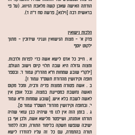
הודתה האישה שאכן קשה מלאכת הזיווּג. (על פי
בראשית רבה [וילנא], פרשה סח ד"ה ד).
הלכות נישואין
פרק א' - מצות הנישואין ועניני שידוכין – מתוך
ילקוט יוסף
א . חייב כל אדם לישא אשה כדי לפרות ולרבות.
ומצוה גדולה היא שבה תלוי קיום וישוב העולם.
[ילקו"י שובע שמחות ח"א מהדו"ק עמוד ז'. ובספר
חופה וקידושין מהדורת תשס"ד עמוד ז].
ב . אשה פטורה ממצות פריה ורביה, ומכל מקום
האשה נחשבת כמסייעת במצוה. ובכל אופן אין
לאשה לשבת בלא איש. [שובע שמחות ח"א עמוד
י'. ובחופה וקידושין מהדור' תשס"ד עמוד ט].
ג . בזמן הזה אין לנו מי שיהיה כבן עזאי שהיה
תורתו אומנתו, ושייפטר מלישא אשה, ולכן אף בן
ישיבה שנפשו חשקה בלימוד התורה, וזכה ללמוד
תורה בהתמדה, עם כל זה עליו להזדרז לישא