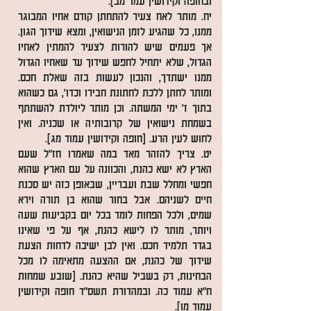
ובחופה וקידושין עמו' מב].
יח. מותר לאח צעיר להתחתן קודם אחיו המבוגר
ממנו, כל שהגיע לזמן הנישואין, ומצא שידוך הגון.
אך פעמים שיש להורות לצעיר להמתין לאחיו
הגדול, שלא יתחיל לחפש שידוך עד שאחיו הגדול
ממנו ישתדך, והנכון לעשות בזה שאלת חכם.
ומותר לחתן ללכת לחתונת חבירו וכדו', גם כשהוא
בתוך ז' ימי המשתה. וכן מותר ליולדת להשתתף
בשמחת נישואין של קרובותיה או שכניה. ואין
לחוש לעין הרע. [חופה וקידושין עמוד מג].
יט. צריך להזהר מאד במה שאמרו חז"ל שעם
הארץ לא ישא כהנת, והכוונה על עם הארץ שהוא
חפשי ומחלל שבת ועבריין, שבאופן כזה יש סכנת
חיים לשניהם. אבל בחור שהוא בן תורה וירא
שמים, ולכל הפחות לומד בכל יום בקביעות שעה
ויותר, מותר לו לישא כהנת, אף על פי שאינו
בגדר תלמיד חכם. ואין לבן ישיבה לדחות הצעת
שידוך של כהנת, אם ההצעה מתאימה לו מכל
הבחינות, רק בשביל שהיא כהנת. [שובע שמחות
ח"א עמוד כה. ובמהדורת תשס"ד חופה וקידושין
עמוד מו].