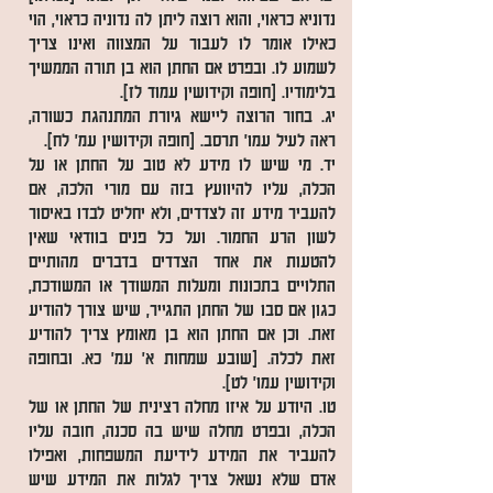
נדוניא כראוי, והוא רוצה ליתן לה נדוניה כראוי, הוי
כאילו אומר לו לעבור על המצווה ואינו צריך
לשמוע לו. ובפרט אם החתן הוא בן תורה הממשיך
בלימודיו. [חופה וקידושין עמוד לז].
יג. בחור הרוצה ליישא גיורת המתנהגת כשורה,
ראה לעיל עמו' תרסב. [חופה וקידושין עמ' לח].
יד. מי שיש לו מידע לא טוב על החתן או על
הכלה, עליו להיוועץ בזה עם מורי הלכה, אם
להעביר מידע זה לצדדים, ולא יחליט לבדו באיסור
לשון הרע החמור. ועל כל פנים בוודאי שאין
להטעות את אחד הצדדים בדברים מהותיים
התלויים בתכונות ומעלות המשודך או המשודכת,
כגון אם סבו של החתן התגייר, שיש צורך להודיע
זאת. וכן אם החתן הוא בן מאומץ צריך להודיע
זאת לכלה. [שובע שמחות א' עמ' כא. ובחופה
וקידושין עמו' לט].
טו. היודע על איזו מחלה רצינית של החתן או של
הכלה, ובפרט מחלה שיש בה סכנה, חובה עליו
להעביר את המידע לידיעת המשפחות, ואפילו
אדם שלא נשאל צריך לגלות את המידע שיש