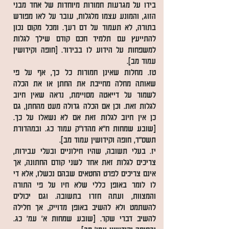
בידו על מגרעות חמורות מיוחדות של אחד מבני
הזוג, והמונע עצמו מלגלות, עובר על לאו מפורש
בתורה, לא תעמוד על דם רעך. ומכל מקום נכון
להתייעץ עם תלמיד חכם קודם שילך לגלות
למשפחות על הידוע לו בבירור. [חופה וקידושין
עמוד מב].
טז. מחלות שאינן חמורות כל כך, אף על פי
שאותה מחלה מחייבת את החתן או את הכלה
לשמור על דייאטה מסויימת, נראה שאין חיוב
לגלות זאת. וכן אם הכלה גדולה מעט מהחתן, גם
כן אין חיוב לגלות זאת אם לא נשאלו על כך.
[שובע שמחות ח"א מהדו"ק עמוד כג. ובמהדורת
תשס"ד, חופה וקידושין עמוד מב].
יז. בעלי תשובה, שהיו חילוניים ובעלי עבירות,
צריכים לגלות זאת אחד לשני קודם החתונה, אך
אינם צריכים לפרט החטאים שבהם נכשלו, אלא די
לו לומר באופן כללי שלא חיו על פי התורה
והמצוות, ועתה חזרו בתשובה. וגם יכולים
להשתמט ולא להשיב באופן מדוייק, אך חלילה
להשיב דברי שקר. [שובע שמחות א' עמ' כג.