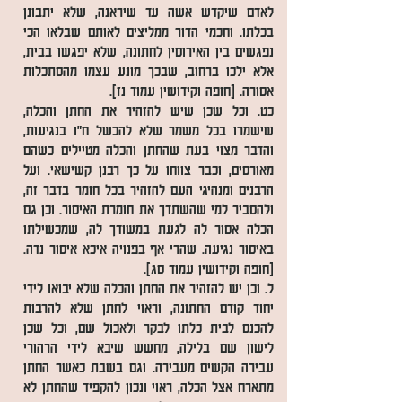
לאדם שיקדש אשה עד שיראנה, שלא יתבונן
בכלתו. וחכמי הדור ממליצים לאותם שבלאו הכי
נפגשים בין האירוסין לחתונה, שלא יפגשו בבית,
אלא ילכו ברחוב, שבכך מונע עצמו מהסתכלות
אסורה. [חופה וקידושין עמוד נז].
כט. וכל שכן שיש להזהיר את החתן והכלה,
שישמרו בכל משמר שלא להכשל ח"ו בנגיעות,
והדבר מצוי בעת שהחתן והכלה מטיילים כשהם
מאורסים, וכבר צווחו על כך רבנן קשישאי. ועל
הרבנים ומנהיגי העם להזהיר בכל חומר בדבר זה,
ולהסביר למי שהשתדך את חומרת האיסור. וכן גם
הכלה אסור לה לגעת במשודך לה, שמכשילתו
באיסור נגיעה. שהרי אף בפנויה איכא איסור נדה.
[חופה וקידושין עמוד סג].
ל. וכן יש להזהיר את החתן והכלה שלא יבואו לידי
יחוד קודם החתונה, וראוי לחתן שלא להרבות
להכנס לבית כלתו לבקר ולאכול שם, וכל שכן
לישון שם בלילה, מחשש שיבא לידי הרהורי
עבירה הקשים מעבירה. וגם בשבת כאשר החתן
מתארח אצל הכלה, ראוי ונכון להקפיד שהחתן לא