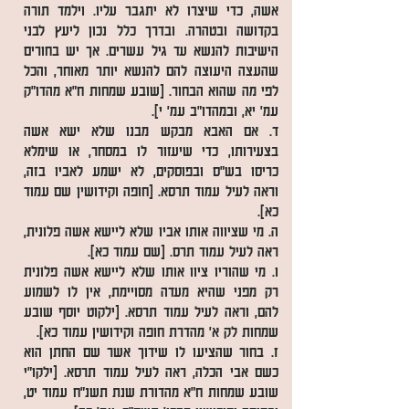
אשה, כדי שיצרו לא יתגבר עליו. וילמד תורה
בקדושה ובטהרה. ובדרך כלל נכון ליעץ לבני
הישיבות להנשא עד גיל עשרים. אך יש בחורים
שהעצה היעוצה להם להנשא יותר מאוחר, והכל
לפי מה שהוא הבחור. [שובע שמחות ח"א מהדו"ק
עמ' יא, ובמהדו"ב עמ' י].
ד. אם האבא מבקש מבנו שלא ישא אשה
בצעירותו, כדי שיעזור לו במסחר, או שימלא
כריסו בש"ס ובפוסקים, לא ישמע לאביו בזה,
וראה לעיל עמוד תרסא. [חופה וקידושין שם עמוד
כא].
ה. מי שציווה אותו אביו שלא ליישא אשה פלונית,
ראה לעיל עמוד תרס. [שם עמוד כא].
ו. מי שהוריו ציוו אותו שלא ליישא אשה פלונית
רק מפני שהיא מעדה מסויימת, אין לו לשמוע
להם, וראה לעיל עמוד תרסא. [ילקוט יוסף שובע
שמחות לק א' מהדרת חופה וקידושין עמוד כא].
ז. בחור שהציעו לו שידוך אשר שם החתן הוא
כשם אבי הכלה, ראה לעיל עמוד תרסא. [ילקו"י
שובע שמחות ח"א מהדורת שנת תשנ"ח עמוד יט,