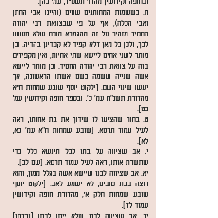
ובחופה וקידושין מהדו' תשס"ד, עמ' כה].
ח. כששמות המחותנים שווים (והיינו אבי החתן
ואבי הכלה), אף על פי שבצוואת רבי יהודה
החסיד מזהיר על זה, מהגמרא מוכח שלא חששו
לכך, ולכן כל מאן דלא קפיד לא קפדינן בהדיה. וכן
מותר לשני אחים ליישא שתי אחיות, ואין מקפידים
בזה על צוואת רבי יהודה החסיד. וכן מותר ליישא
אשה שנייה ששמה כשם אשתו הראשונה, אך
יעשו שינוי השם. [ילקוט יוסף שובע שמחות ח"א
מהדורת תשנ"ח עמ' כ'. ובספר חופה וקידושין עמ'
כט].
ט. בחור שהציעו לו שידוך את בת אחותו, ראה
לעיל עמוד תרסא. [שובע שמחות ח"א עמ' כא,
לא].
י. אב שציווה על בתו לבל תינשא כלל כדי
שתשרת אותו, ראה לעיל עמוד תרסא. [שם לב].
יא. אב שציווה לבנו שיישא אשה בגלל ממון, והוא
רוצה בבת טובים, לא ישמע לאב. [ילקוט יוסף
שובע שמחות חלק א', מהדורת חופה וקידושין
עמוד לד].
יב. אב שציווה לבנו שלא ייתן לבתו [נכדתו]