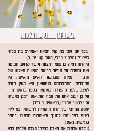
נישואין - רקע והלכות
"בכל יום ויום בת קול יוצאת ואומרת: בת פלוני
לפלוני" (תלמוד בבלי, מועד קטן יח, ב)
היהדות רואה בנישואין מצווה וקשר קדוש. תפיסה
זאת נסמכת על סיפור בריאת האישה מצלעו של
אדם - מאחר שבמקור האיש והאישה היו
מחוברים, התחברותם בנישואין היא מעֵין חזרה
למצב שלפני ההפרדה, כמתואר בספר בראשית:
עַל כֵּן יַעֲזָב אִישׁ אֶת אָבִיו וְאֶת אִמּוֹ וְדָבַק בְּאִשְׁתּוֹ
וְהָיוּ לְבָשָׂר אֶחָד:" (בראשית ב',כ"ד).
יחסה החיובי של הדת היהודית לנישואין בא לידי
ביטוי בפרשנות לתנ"ך ובאימרות חכמים. בספר
בראשית נאמר:
(וַיִּבְרָא אֱלֹהִים אֶת הָאָדָם בְּצַלְמוֹ בְּצֶלֶם אֱלֹהִים בָּרָא