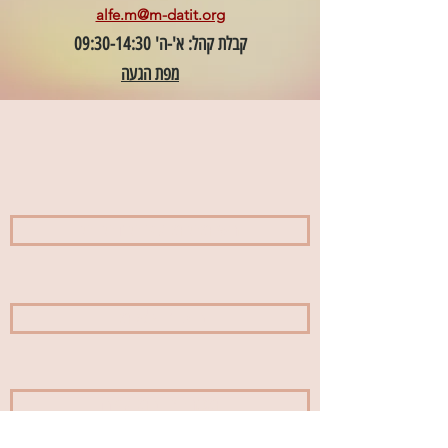
alfe.m@m-datit.org
קבלת קהל: א'-ה' 09:30-14:30
מפת הגעה
רשימת מועצות דתיות
ביטוח לאומי
מכרזים במועצה